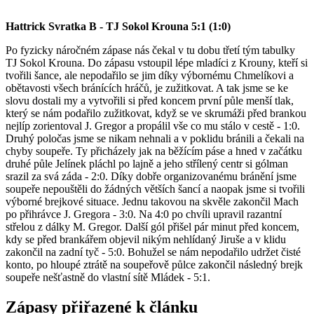
Hattrick Svratka B - TJ Sokol Krouna 5:1 (1:0)
Po fyzicky náročném zápase nás čekal v tu dobu třetí tým tabulky
TJ Sokol Krouna. Do zápasu vstoupil lépe mladíci z Krouny, kteří si
tvořili šance, ale nepodařilo se jim díky výbornému Chmelíkovi a
obětavosti všech bránících hráčů, je zužitkovat. A tak jsme se ke
slovu dostali my a vytvořili si před koncem první půle menší tlak,
který se nám podařilo zužitkovat, když se ve skrumáži před brankou
nejlíp zorientoval J. Gregor a propálil vše co mu stálo v cestě - 1:0.
Druhý poločas jsme se nikam nehnali a v poklidu bránili a čekali na
chyby soupeře. Ty přicházely jak na běžícím páse a hned v začátku
druhé půle Jelínek pláchl po lajně a jeho střílený centr si gólman
srazil za svá záda - 2:0. Díky dobře organizovanému bránění jsme
soupeře nepouštěli do žádných větších šancí a naopak jsme si tvořili
výborné brejkové situace. Jednu takovou na skvěle zakončil Mach
po přihrávce J. Gregora - 3:0. Na 4:0 po chvíli upravil razantní
střelou z dálky M. Gregor. Další gól přišel pár minut před koncem,
kdy se před brankářem objevil nikým nehlídaný Jiruše a v klidu
zakončil na zadní tyč - 5:0. Bohužel se nám nepodařilo udržet čisté
konto, po hloupé ztrátě na soupeřově půlce zakončil následný brejk
soupeře nešťastně do vlastní sítě Mládek - 5:1.
Zápasy přiřazené k článku