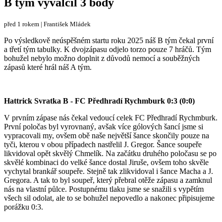
B tým vyválčil 3 body
před 1 rokem | František Mládek
Po výsledkově neúspěšném startu roku 2025 náš B tým čekal první
a třetí tým tabulky. K dvojzápasu odjelo torzo pouze 7 hráčů. Tým
bohužel nebylo možno doplnit z důvodů nemocí a souběžných
zápasů které hrál náš A tým.
Hattrick Svratka B - FC Předhradí Rychmburk 0:3 (0:0)
V prvním zápase nás čekal vedoucí celek FC Předhradí Rychmburk.
První poločas byl vyrovnaný, avšak více gólových šancí jsme si
vypracovali my, ovšem obě naše největší šance skončily pouze na
tyči, kterou v obou případech nastřelil J. Gregor. Šance soupeře
likvidoval opět skvělý Chmelík. Na začátku druhého poločasu se po
skvělé kombinaci do velké šance dostal Jiruše, ovšem toho skvěle
vychytal brankář soupeře. Stejně tak zlikvidoval i šance Macha a J.
Gregora. A tak to byl soupeř, který přebral otěže zápasu a zamknul
nás na vlastní půlce. Postupnému tlaku jsme se snažili s vypětím
všech sil odolat, ale to se bohužel nepovedlo a nakonec připisujeme
porážku 0:3.