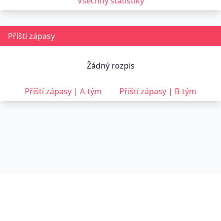
Všechny statistiky
Příští zápasy
Žádný rozpis
Příští zápasy | A-tým
Příští zápasy | B-tým
© 2022-2026
Hattrick Svratka
všechna práva vyhrazena ·
kontakty
·
přihlásit se