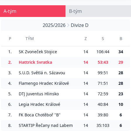
A-tým
B-tým
2025/2026
Divize D
P
TÝM
Z
S
B
1.
SK Zvoneček Stojice
14
106:44
34
2.
Hattrick Svratka
14
53:43
29
3.
S.U.D. Světlá n. Sázavou
14
99:51
28
4.
Flamengo Hradec Králové
14
71:51
28
5.
DTJ Juventus Hlinsko
14
72:59
23
6.
Legia Hradec Králové
14
40:84
10
7.
FK Boca Chotěboř "B"
14
39:80
6
8.
STARTIP Řečany nad Labem
14
35:103
6