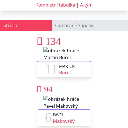
Kompletní tabulka | A-tým
Střelci
Odehrané zápasy
134
11
MARTIN
Bureš
94
6
PAVEL
Makovský