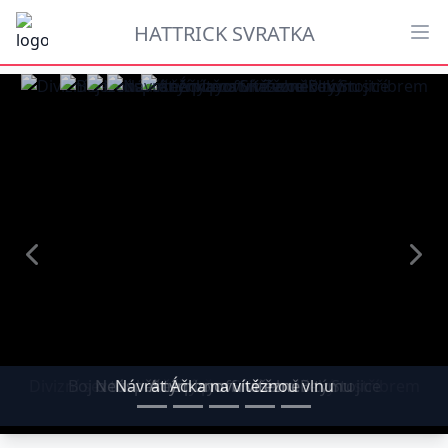
HATTRICK SVRATKA
Předchozí
Dalš
Divizní sezona končí vítězstvím a celkovým stříbrem
Boj o titul vítězný pro SK Zvoneček Stojice
Neúspěšné playoff našeho B týmu
Návrat Áčka na vítěznou vlnu
A tým znovu vítězně