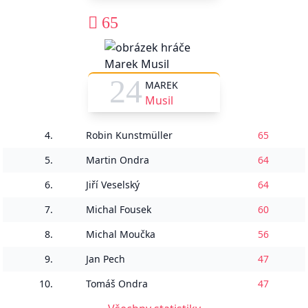
65
24
MAREK
Musil
4.
Robin Kunstmüller
65
5.
Martin Ondra
64
6.
Jiří Veselský
64
7.
Michal Fousek
60
8.
Michal Moučka
56
9.
Jan Pech
47
10.
Tomáš Ondra
47